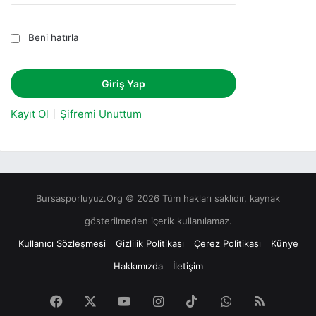
Beni hatırla
Kayıt Ol
Şifremi Unuttum
Bursasporluyuz.Org © 2026 Tüm hakları saklıdır, kaynak
gösterilmeden içerik kullanılamaz.
Kullanıcı Sözleşmesi
Gizlilik Politikası
Çerez Politikası
Künye
Hakkımızda
İletişim
Facebook
X
YouTube
Instagram
TikTok
WhatsApp
RSS