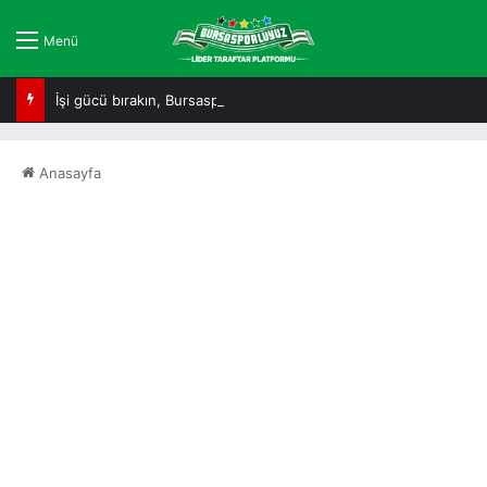
Menü
İşi gücü bırakın, Bursaspor’a yakından bakın!
Anasayfa