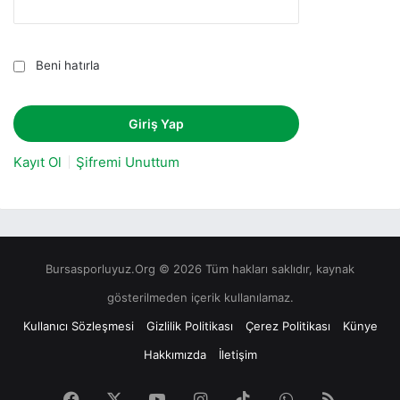
Beni hatırla
Kayıt Ol
Şifremi Unuttum
Bursasporluyuz.Org © 2026 Tüm hakları saklıdır, kaynak
gösterilmeden içerik kullanılamaz.
Kullanıcı Sözleşmesi
Gizlilik Politikası
Çerez Politikası
Künye
Hakkımızda
İletişim
Facebook
X
YouTube
Instagram
TikTok
WhatsApp
RSS