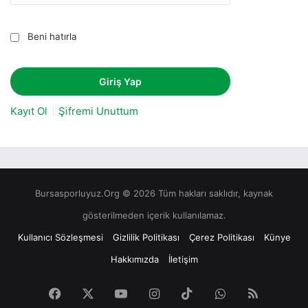
Beni hatırla
Kayıt Ol
Şifremi Unuttum
Bursasporluyuz.Org © 2026 Tüm hakları saklıdır, kaynak
gösterilmeden içerik kullanılamaz.
Kullanıcı Sözleşmesi
Gizlilik Politikası
Çerez Politikası
Künye
Hakkımızda
İletişim
Facebook
X
YouTube
Instagram
TikTok
WhatsApp
RSS