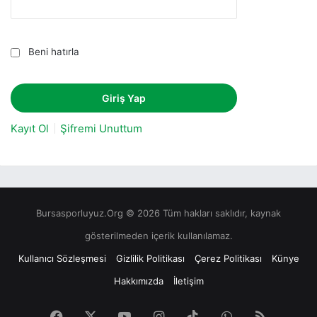
Beni hatırla
Kayıt Ol
Şifremi Unuttum
Bursasporluyuz.Org © 2026 Tüm hakları saklıdır, kaynak
gösterilmeden içerik kullanılamaz.
Kullanıcı Sözleşmesi
Gizlilik Politikası
Çerez Politikası
Künye
Hakkımızda
İletişim
Facebook
X
YouTube
Instagram
TikTok
WhatsApp
RSS