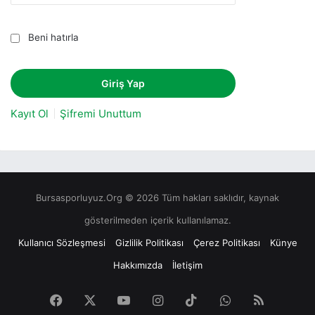
Beni hatırla
Kayıt Ol
Şifremi Unuttum
Bursasporluyuz.Org © 2026 Tüm hakları saklıdır, kaynak
gösterilmeden içerik kullanılamaz.
Kullanıcı Sözleşmesi
Gizlilik Politikası
Çerez Politikası
Künye
Hakkımızda
İletişim
Facebook
X
YouTube
Instagram
TikTok
WhatsApp
RSS